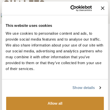
CHALETS
Add to My Trip
This website uses cookies
We use cookies to personalise content and ads, to
provide social media features and to analyse our traffic.
We also share information about your use of our site with
Come explore this beautiful, relaxing place for yourself!
our social media, advertising and analytics partners who
Located just 13 kms west of Golden, this riverfront property
may combine it with other information that you’ve
offers stunning views, cozy chalets & spacious lodge rooms.
provided to them or that they’ve collected from your use
Bed & Breakfast packages are available in the summer
of their services.
months.
Our 9 cabins sleep from 2 – 6 people and feature
Show details
beautiful hand crafted furniture, kitchenettes, private baths
as well as private porches. We also offer our Deluxe Summer
Suite from May – September which boasts a private hot tub,
Allow all