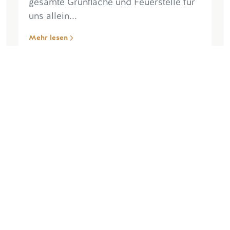
gesamte Grünfläche und Feuerstelle für
uns allein...
Mehr lesen
Rezensionen schreiben
Mehr lesen
EXPERIENCES OFFERED