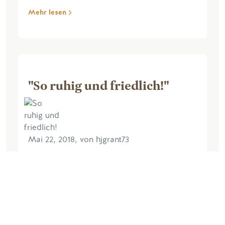
Mehr lesen
"So ruhig und friedlich!"
Mai 22, 2018, von hjgrant73
Mein Partner und ich blieben hier für
eine Woche. Wir wünschten uns beide,
dass es länger gedauert hätte und
vermissten die Hütte, als wir wieder in
der Stadt waren. Die Aussicht war