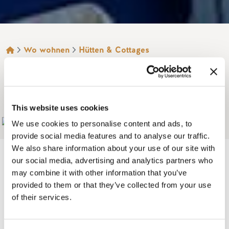
BROTKRÜMEL
Wo wohnen
Hütten & Cottages
ROCKY MOUNTAIN
HÜTTEN
This website uses cookies
Add to My Trip
We use cookies to personalise content and ads, to
provide social media features and to analyse our traffic.
We also share information about your use of our site with
our social media, advertising and analytics partners who
may combine it with other information that you’ve
provided to them or that they’ve collected from your use
Genießen Sie die Ruhe in einer der beiden gemütlichen,
of their services.
romantischen, abgeschiedenen Rocky Mountain Cabins, die
mit Bad und Kochnische ausgestattet sind. Die Hütten liegen
im wunderschönen Blaeberry Valley auf dem 125 Hektar