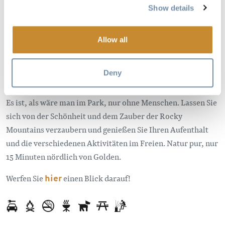
Show details
großen Privatgrundstück der Eagles Rest Ranch. Grillen Sie
im Pavillon am Teich.
Allow all
Erleben Sie von der Veranda der Hütte aus einen
atemberaubenden Blick auf die majestätischen Berge und
Deny
die Geräusche der Tierwelt. Von den Hütten aus kann man
die Gipfel des Yoho, Banff und Glacier National Park sehen.
Es ist, als wäre man im Park, nur ohne Menschen. Lassen Sie
sich von der Schönheit und dem Zauber der Rocky
Mountains verzaubern und genießen Sie Ihren Aufenthalt
und die verschiedenen Aktivitäten im Freien. Natur pur, nur
15 Minuten nördlich von Golden.
Werfen Sie
hier
einen Blick darauf!