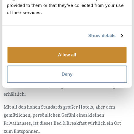
Minuten von Golden entfernt, aber mit dem Gefühl eines
provided to them or that they’ve collected from your use
abgelegenen Ortes in den Bergen.
of their services.
5 stilvolle Schlafzimmer mit Wecker/iPod-Player und
modernem Bad, Fußbodenheizung, flauschigen
Show details
Bademänteln, Haartrocknern und Toilettenartikeln.
Das ganze Haus und Grundstück steht Ihnen zur Verfügung:
Allow all
Whirlpool, kostenloses drahtloses Internet, Waschküche,
Kofferraum und wunderbare Wohnräume, darunter ein
Deny
großes Zimmer und eine Bibliothek. Hausgemachtes
Frühstück inklusive. 3-Gänge-Abendessen auf Anfrage
erhältlich.
Mit all den hohen Standards großer Hotels, aber dem
gemütlichen, persönlichen Gefühl eines kleinen
Privathauses, ist dieses Bed & Breakfast wirklich ein Ort
zum Entspannen.