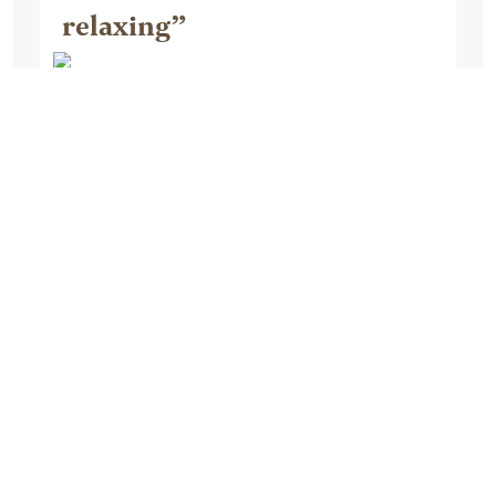
relaxing”
June 16, 2025, by 279petrah1
We had a very good time at this
beautiful lodge. The owners are very
nice . Lynn served us a delicious
breakfast every morning. The property
is just wonderful, a great place to relax.
We were also...
Mehr lesen