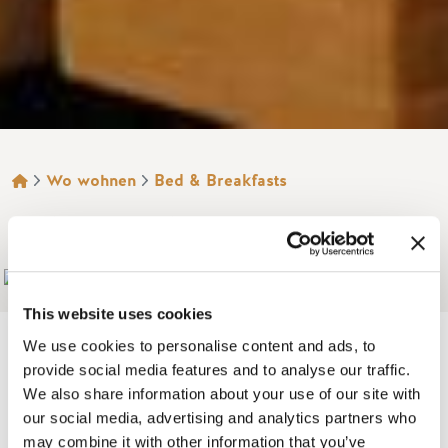
BROTKRÜMEL
Wo wohnen
Bed & Breakfasts
HOME LODGE
Add to My Trip
This website uses cookies
We use cookies to personalise content and ads, to
provide social media features and to analyse our traffic.
We also share information about your use of our site with
Die Home Lodge ist ein luxuriöses Bed & Breakfast in einer
our social media, advertising and analytics partners who
über 40 Hektar großen, spektakulären Landschaft. Nur 5
may combine it with other information that you’ve