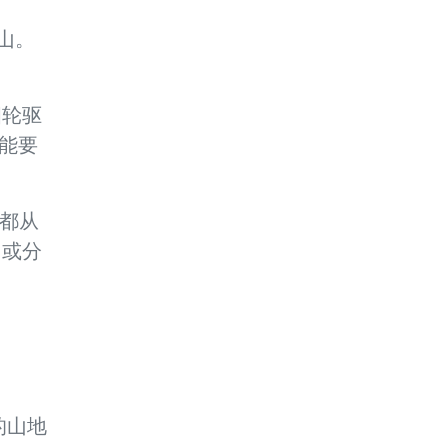
山。
四轮驱
能要
路都从
用或分
快的山地