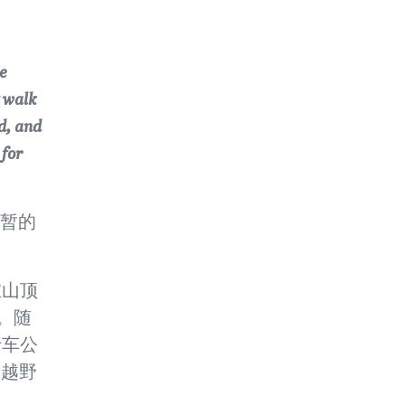
e
t walk
d, and
 for
短暂的
在山顶
。随
行车公
向越野