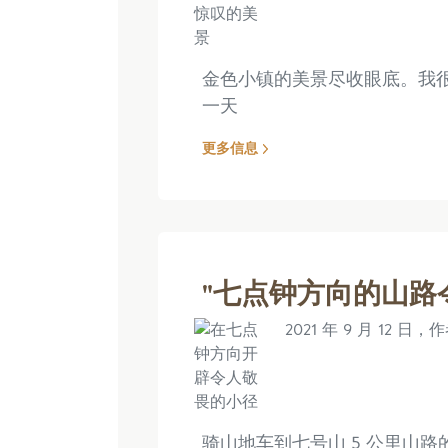
金色小镇的美景尽收眼底。我
一天
更多信息
"七点钟方向的山路
2021 年 9 月 12 日，作
骑山地车到七号山 5 公里山