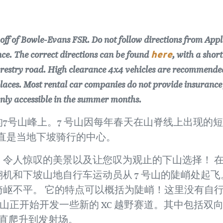
 off of Bowle-Evans FSR. Do not follow directions from Appl
here
ence. The correct directions can be found
, with a shor
forestry road. High clearance 4x4 vehicles are recommende
laces. Most rental car companies do not provide insurance
only accessible in the summer months.
7号山峰上。7 号山因每年春天在山脊线上出现的
一直是当地下坡骑行的中心。
令人惊叹的美景以及让您叹为观止的下山选择！ 
机和下坡山地自行车运动员从 7 号山的陡峭处起飞
岖不平。 它的特点可以概括为陡峭！这里没有自
山正开始开发一些新的 XC 越野赛道。其中包括双
道一直爬升到发射场。