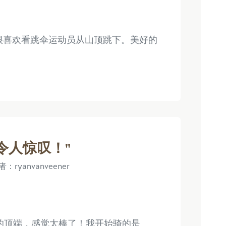
很喜欢看跳伞运动员从山顶跳下。美好的
令人惊叹！"
者：ryanvanveener
路的顶端，感觉太棒了！我开始骑的是