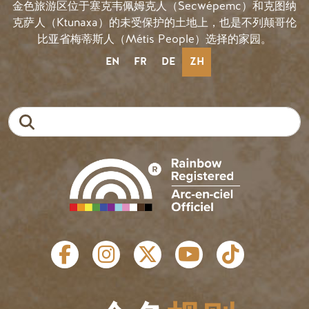
金色旅游区位于塞克韦佩姆克人（Secwépemc）和克图纳
克萨人（Ktunaxa）的未受保护的土地上，也是不列颠哥伦
比亚省梅蒂斯人（Métis People）选择的家园。
EN
FR
DE
ZH
搜索
社会链接