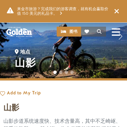
跳至主要内容
图片
来金市旅游？完成我们的游客调查，就有机会赢取价
值 150 美元的礼品卡。
CTA
搜索
图书
地点
山影
Add to My Trip
山影
山影步道系统速度快、技术含量高，其中不乏崎岖、