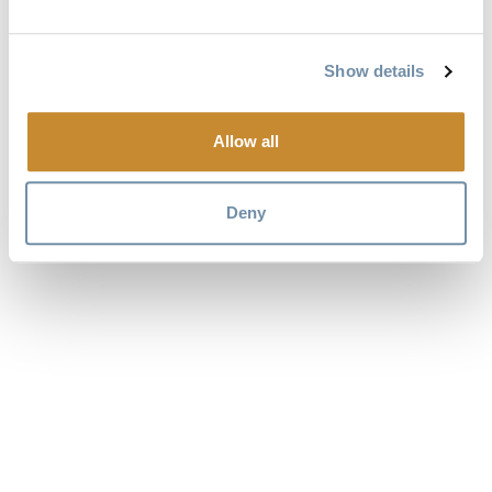
自己的产品销售柜台
在数字信息亭主页上放置视频
Show details
点击此处了解更多信息并报名。
Allow all
不要忘了，您还可以在每年访问量超过 20 万次的金色
旅游网站上挂牌。挂牌价 75 美元起。
Deny
单击此处进行网站列表注册。