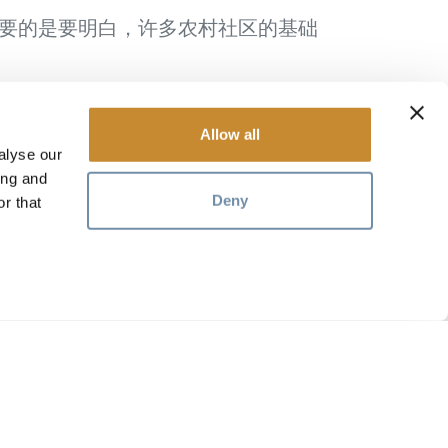
要的是要明白，许多农村社区的基础
比亚省戈尔登市之前就买好所有东
戈登农贸市场
 Square）的
看看。
Allow all
alyse our
Nation）、舒斯瓦普族（Shuswap
ing and
和定居。
Deny
r that
资源