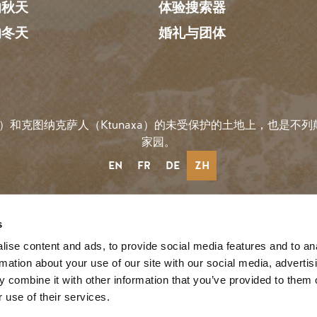
的秋天
体验搜索器
的冬天
婚礼与团体
）和克图纳克萨人（Ktunaxa）的未受保护的土地上，也是不列颠哥
家园。
EN
FR
DE
ZH
社会链接
s
ise content and ads, to provide social media features and to an
rmation about your use of our site with our social media, advertis
reeze
 combine it with other information that you’ve provided to them o
 use of their services.