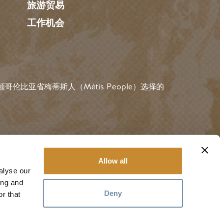
旅游贸易
工作机会
伦比亚省梅蒂斯人（Métis People）选择的
用户账户菜
#金色
规则
登录
Allow all
alyse our
ing and
Deny
r that