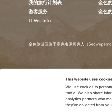
我的旅行计划表
金色
游客服务
金色
LLMs Info
金色旅游区位于塞克韦佩姆克人（Secwépemc
搜索
This website uses cookie
We use cookies to personal
traffic. We also share info
©2025 Golden Tourism |
Privacy
| Website by
B
analytics partners who may
they’ve collected from your