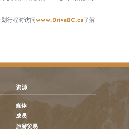
www.DriveBC.ca
计划行程时访问
了解
资源
媒体
成员
旅游贸易