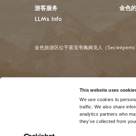
游客服务
金色
LLMs Info
金色旅游区位于塞克韦佩姆克人（Secwépemc
搜索
This website uses cookie
We use cookies to personal
traffic. We also share info
©2025 Golden Tourism |
Privacy
| Website by
B
analytics partners who may
they’ve collected from your