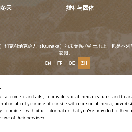
的冬天
婚礼与团体
）和克图纳克萨人（Ktunaxa）的未受保护的土地上，也是不列颠哥
家园。
EN
FR
DE
ZH
社会链接
s
ise content and ads, to provide social media features and to an
rmation about your use of our site with our social media, advertis
reeze
 combine it with other information that you’ve provided to them o
 use of their services.