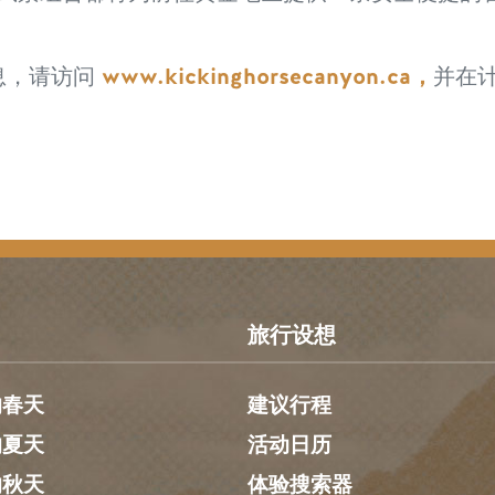
www.kickinghorsecanyon.ca，
息，请访问
并在
旅行设想
的春天
建议行程
的夏天
活动日历
的秋天
体验搜索器