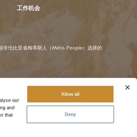
工作机会
伦比亚省梅蒂斯人（Métis People）选择的
用户账户菜
#金色
规则
登录
Allow all
alyse our
ing and
Deny
r that