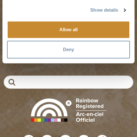
婚礼与团体
工作机会
Show details
Allow all
金色旅游区位于塞克韦佩姆克人（Secwépemc）和克图纳
克萨人（Ktunaxa）的未受保护的土地上，也是不列颠哥伦
比亚省梅蒂斯人（Métis People）选择的家园。
Deny
EN
FR
DE
ZH
搜索