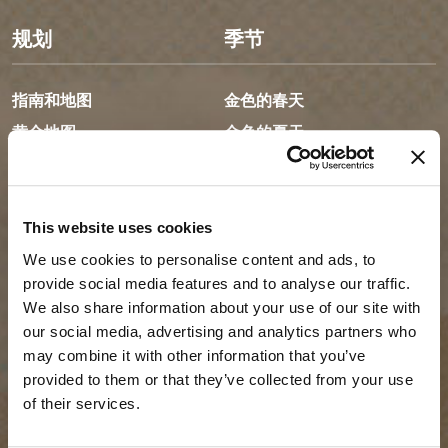
规划
季节
指南和地图
金色的春天
黄金地图
金色的夏天
我的旅行计划表
金色的秋天
游客服务
金色的冬天
LLMs Info
This website uses cookies
We use cookies to personalise content and ads, to
provide social media features and to analyse our traffic.
We also share information about your use of our site with
旅行设想
资源
our social media, advertising and analytics partners who
may combine it with other information that you’ve
建议行程
媒体
provided to them or that they’ve collected from your use
of their services.
活动日历
成员
体验搜索器
旅游贸易