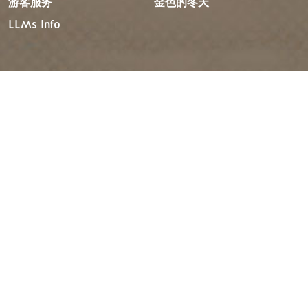
游客服务
金色的冬天
LLMs Info
旅行设想
资源
建议行程
媒体
活动日历
成员
体验搜索器
旅游贸易
婚礼与团体
工作机会
金色旅游区位于塞克韦佩姆克人（Secwépemc）和克图纳
克萨人（Ktunaxa）的未受保护的土地上，也是不列颠哥伦
比亚省梅蒂斯人（Métis People）选择的家园。
EN
FR
DE
ZH