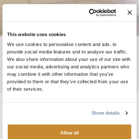
This website uses cookies
We use cookies to personalise content and ads, to
面包屑
可做之事
金色的冬天
滑雪和单板滑雪
provide social media features and to analyse our traffic.
We also share information about your use of our site with
金色华美达
our social media, advertising and analytics partners who
may combine it with other information that you’ve
provided to them or that they’ve collected from your use
Add to My Trip
of their services.
Show details
图片
Allow all