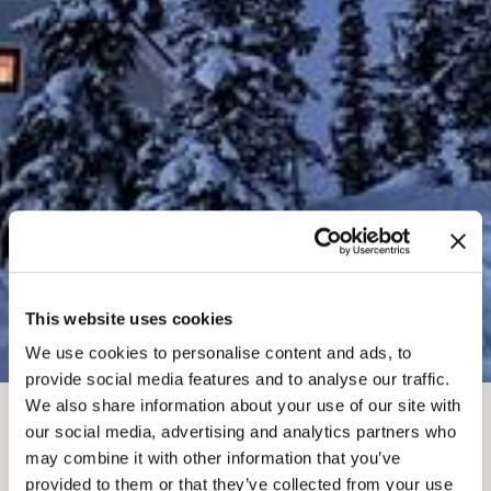
This website uses cookies
We use cookies to personalise content and ads, to
provide social media features and to analyse our traffic.
We also share information about your use of our site with
面包屑
our social media, advertising and analytics partners who
可做之事
金色的冬天
滑雪旅游
may combine it with other information that you’ve
provided to them or that they’ve collected from your use