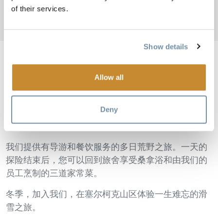
巫师小屋
of their services.
Add to My Trip
Show details
Allow all
巫师山庄（Sorcerer Lodge）坐落在海拔 2030 米的塞尔
柯克山脉，是一家可通过直升机进入的野外山庄。您
Deny
可以在我们舒适的离网环境中安营扎寨，一出门就能
欣赏到冰川、山峰和山谷的壮丽景色。
我们提供有导游和餐饮服务的多日荒野之旅。一天的
探险结束后，您可以回到旅舍享受桑拿浴和由我们的
员工烹制的三道家常菜。
冬季，加入我们，在塞尔柯克山区体验一生难忘的滑
雪之旅。