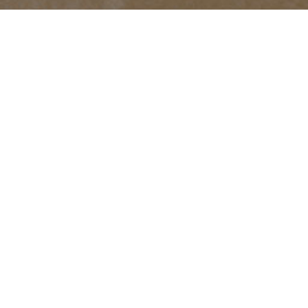
金色旅游区位于塞克韦佩姆克人（Secwépemc）和克图纳
克萨人（Ktunaxa）的未受保护的土地上，也是不列颠哥伦
比亚省梅蒂斯人（Métis People）选择的家园。
EN
FR
DE
ZH
搜索
社会链接