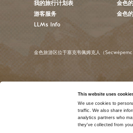
我的旅行计划表
金色
游客服务
金色
LLMs Info
金色旅游区位于塞克韦佩姆克人（Secwépemc
搜索
This website uses cookie
We use cookies to personal
traffic. We also share info
©2025 Golden Tourism |
Privacy
| Website by
B
analytics partners who may
they’ve collected from your