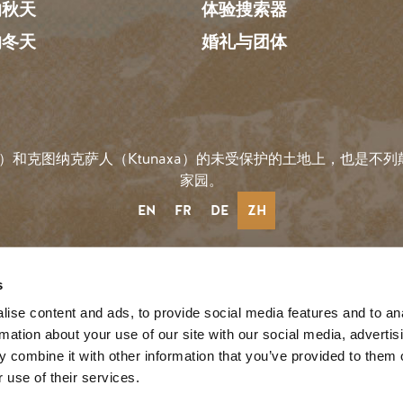
的秋天
体验搜索器
的冬天
婚礼与团体
）和克图纳克萨人（Ktunaxa）的未受保护的土地上，也是不列颠哥
家园。
EN
FR
DE
ZH
社会链接
s
ise content and ads, to provide social media features and to an
rmation about your use of our site with our social media, advertis
reeze
 combine it with other information that you’ve provided to them o
 use of their services.