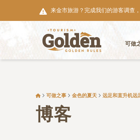
跳至主要内容
来金市旅游？完成我们的游客调查，就
主导航
可做
面包屑
可做之事
金色的夏天
远足和直升机远
博客