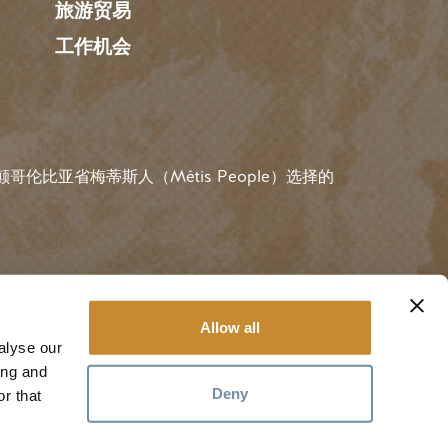
旅游贸易
工作机会
伦比亚省梅蒂斯人（Métis People）选择的
用户账户菜
#金色
规则
登录
Allow all
alyse our
ing and
Deny
r that