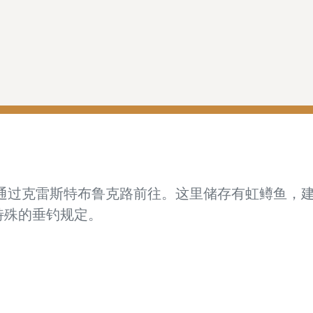
，可通过克雷斯特布鲁克路前往。这里储存有虹鳟鱼，
特殊的垂钓规定。