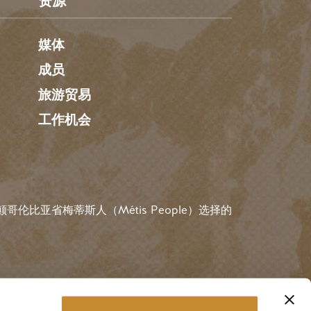
资源
媒体
成员
旅游贸易
工作机会
伦比亚省梅蒂斯人（Métis People）选择的
用户账户菜
#金色
规则
登录