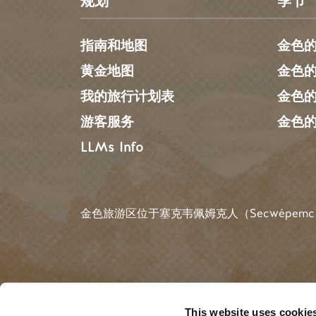
规划
季节
指南和地图
金色
黄金地图
金色
我的旅行计划表
金色
游客服务
金色
LLMs Info
金色旅游区位于塞克韦佩姆克人（Secwépemc
搜索
This website uses cookie