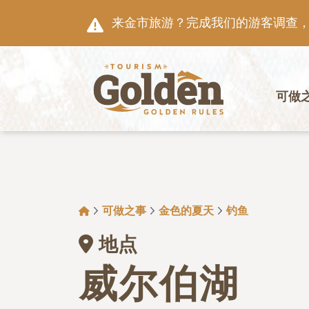
跳至主要内容
来金市旅游？完成我们的游客调查，就
主导航
可做
面包屑
可做之事
金色的夏天
钓鱼
地点
威尔伯湖