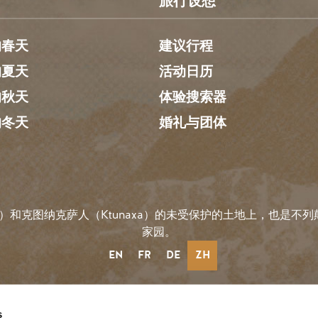
旅行设想
的春天
建议行程
的夏天
活动日历
的秋天
体验搜索器
的冬天
婚礼与团体
）和克图纳克萨人（Ktunaxa）的未受保护的土地上，也是不列颠哥
家园。
EN
FR
DE
ZH
s