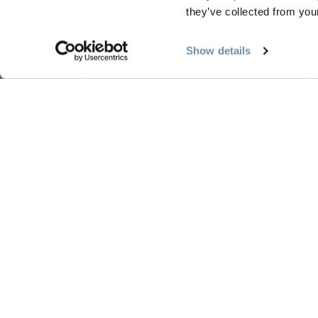
规划
季节
they’ve collected from your
指南和地图
金色
Show details
黄金地图
金色
我的旅行计划表
金色
游客服务
金色
LLMs Info
金色旅游区位于塞克韦佩姆克人（Secwépemc
搜索