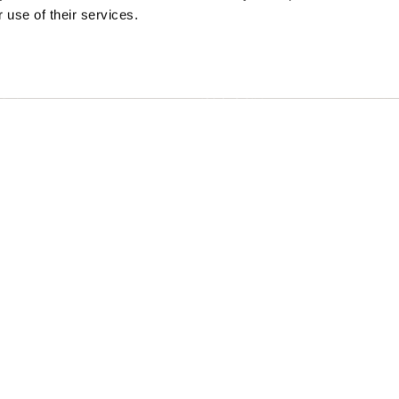
旅行设想
 use of their services.
的春天
建议行程
的夏天
活动日历
的秋天
体验搜索器
的冬天
婚礼与团体
）和克图纳克萨人（Ktunaxa）的未受保护的土地上，也是不列颠哥
家园。
EN
FR
DE
ZH