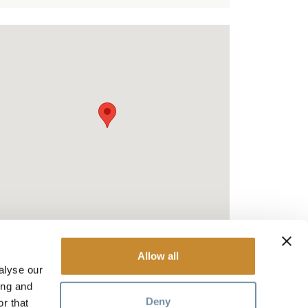
Allow all
alyse our
ing and
Deny
r that