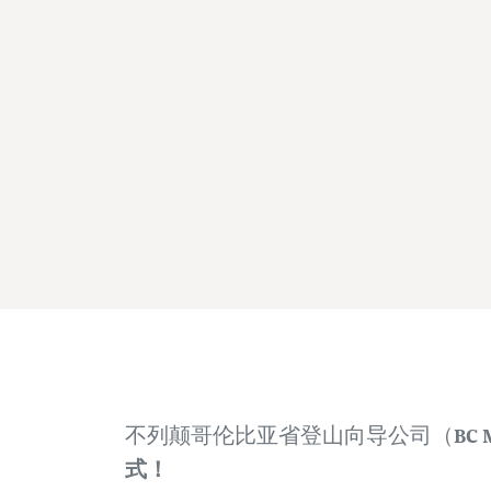
BC
不列颠哥伦比亚省登山向导公司（
式！