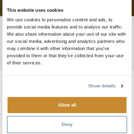
This website uses cookies
We use cookies to personalise content and ads, to
provide social media features and to analyse our traffic.
面包屑
可做之事
We also share information about your use of our site with
our social media, advertising and analytics partners who
瑞士村
may combine it with other information that you’ve
provided to them or that they’ve collected from your use
Add to My Trip
of their services.
Show details
20 世纪初，CPR 雇用了经验丰富的瑞士向导，带领游
Allow all
客安全地进入山区，金色的旅游业开始流行起来。为
了让游客有宾至如归的感觉，CPR 建造了六座瑞士风
格的小木屋，并将他们的成就称为 Edelweiss Village。
Deny