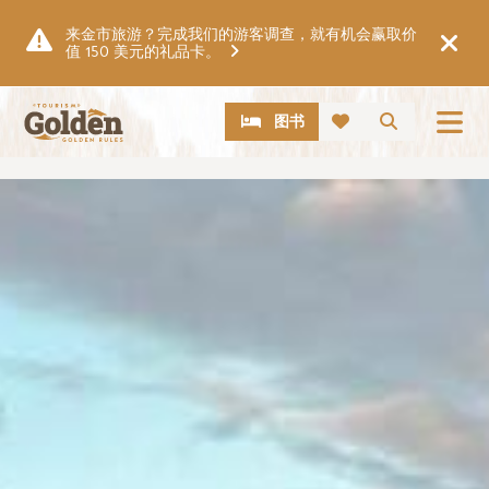
跳至主要内容
来金市旅游？完成我们的游客调查，就有机会赢取价
值 150 美元的礼品卡。
CTA
搜索
图书
图片