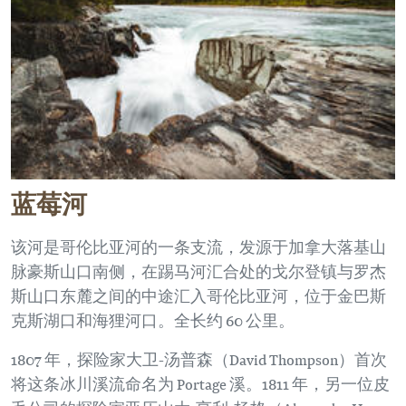
蓝莓河
该河是哥伦比亚河的一条支流，发源于加拿大落基山
脉豪斯山口南侧，在踢马河汇合处的戈尔登镇与罗杰
斯山口东麓之间的中途汇入哥伦比亚河，位于金巴斯
克斯湖口和海狸河口。全长约 60 公里。
1807 年，探险家大卫-汤普森（David Thompson）首次
将这条冰川溪流命名为 Portage 溪。1811 年，另一位皮