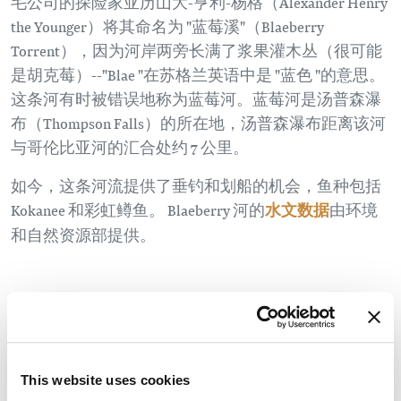
毛公司的探险家亚历山大-亨利-杨格（Alexander Henry
the Younger）将其命名为 "蓝莓溪"（Blaeberry
Torrent），因为河岸两旁长满了浆果灌木丛（很可能
是胡克莓）--"Blae "在苏格兰英语中是 "蓝色 "的意思。
这条河有时被错误地称为蓝莓河。蓝莓河是汤普森瀑
布（Thompson Falls）的所在地，汤普森瀑布距离该河
与哥伦比亚河的汇合处约 7 公里。
如今，这条河流提供了垂钓和划船的机会，鱼种包括
Kokanee 和彩虹鳟鱼。 Blaeberry 河的
水文数据
由环境
和自然资源部提供。
This website uses cookies