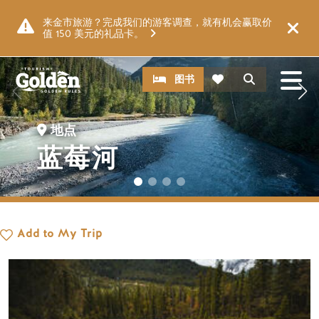
跳至主要内容
图片
来金市旅游？完成我们的游客调查，就有机会赢取价
值 150 美元的礼品卡。
CTA
搜索
图书
地点
蓝莓河
Add to My Trip