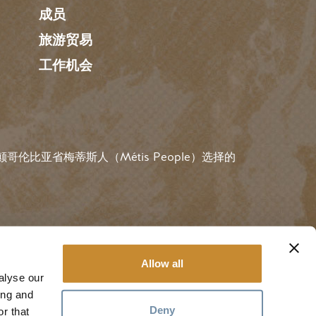
成员
旅游贸易
工作机会
伦比亚省梅蒂斯人（Métis People）选择的
用户账户菜
#金色
规则
登录
Allow all
alyse our
ing and
Deny
r that