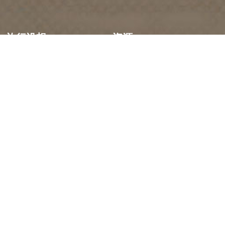
旅行设想
资源
建议行程
媒体
活动日历
成员
体验搜索器
旅游贸易
婚礼与团体
工作机会
金色旅游区位于塞克韦佩姆克人（Secwépemc）和克图纳
克萨人（Ktunaxa）的未受保护的土地上，也是不列颠哥伦
比亚省梅蒂斯人（Métis People）选择的家园。
EN
FR
DE
ZH