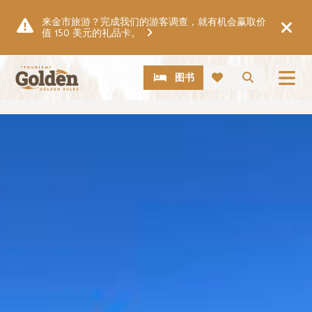
跳至主要内容
来金市旅游？完成我们的游客调查，就有机会赢取价
值 150 美元的礼品卡。
CTA
搜索
图书
图片