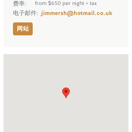
费率
from $650 per night + tax
电子邮件
jimmersh@hotmail.co.uk
网站