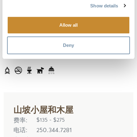
Show details
期间提供豪华夏季套房，该套房拥有私人热水浴缸、
蒸汽淋浴和辐射热桑拿，还能欣赏到迷人的景色。
Allow all
我们的小木屋对宠物狗友好（需支付最低费用），所
以请放心带上您的宠物朋友。
来享受我们小屋和小木屋的乡村古典优雅风格，我们
Deny
将为您提供难忘的山区度假体验。
山坡小屋和木屋
费率
$135 - $275
电话
250.344.7281