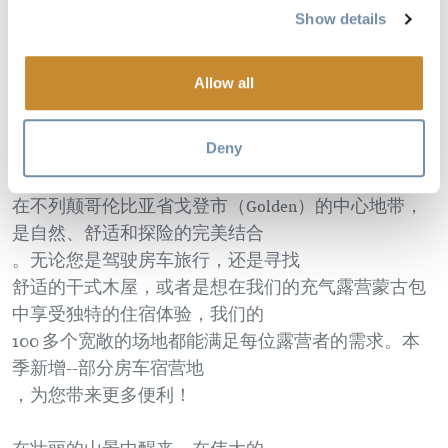
Show details
Allow all
Deny
探索戈登河畔露营地--您的山中探险之家
戈登河畔露营地（Golden Riverfront Campground）坐落
在不列颠哥伦比亚省戈登市（Golden）的中心地带，
是自然、舒适和探险的完美结合
。无论您是驾驶房车旅行，还是寻找
舒适的干式木屋，或者是想在我们的充气露营蒙古包
中享受独特的住宿体验，我们的
100 多个宽敞的场地都能满足每位露营者的需求。本
季新增--部分房车宿营地
，为您带来更多便利！