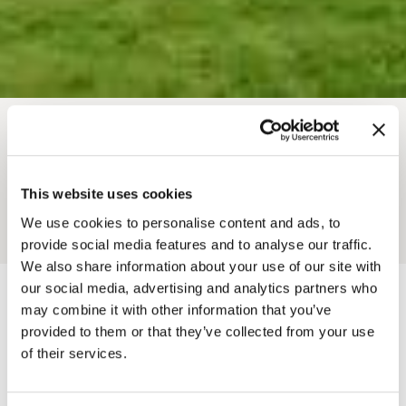
面包屑
住宿地点
露营、房车和帐篷
黄金河畔露营地
This website uses cookies
We use cookies to personalise content and ads, to
Add to My Trip
provide social media features and to analyse our traffic.
We also share information about your use of our site with
our social media, advertising and analytics partners who
may combine it with other information that you’ve
provided to them or that they’ve collected from your use
图片
of their services.