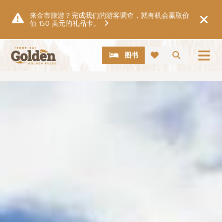
跳至主要内容
来金市旅游？完成我们的游客调查，就有机会赢取价
值 150 美元的礼品卡。
CTA
搜索
图书
图片