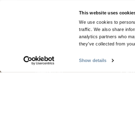
This website uses cookie
We use cookies to personal
traffic. We also share info
analytics partners who may
they’ve collected from your
规划
季节
Show details
指南和地图
金色
黄金地图
金色
我的旅行计划表
金色
游客服务
金色
LLMs Info