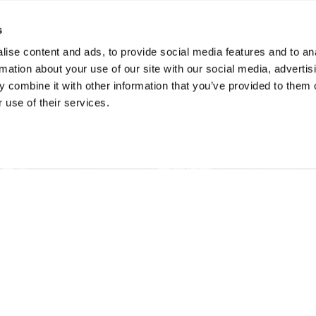
高
戈
s
加
ise content and ads, to provide social media features and to an
rmation about your use of our site with our social media, advertis
 combine it with other information that you’ve provided to them o
 use of their services.
旅行设想
的春天
建议行程
的夏天
活动日历
的秋天
体验搜索器
的冬天
婚礼与团体