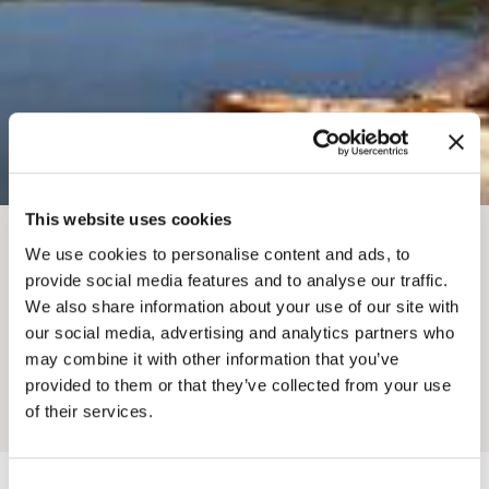
This website uses cookies
面包屑
We use cookies to personalise content and ads, to
住宿地点
露营、房车和帐篷
provide social media features and to analyse our traffic.
哥伦比亚湿地前哨山地露
We also share information about your use of our site with
our social media, advertising and analytics partners who
营地
may combine it with other information that you’ve
provided to them or that they’ve collected from your use
of their services.
Add to My Trip