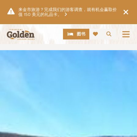
跳至主要内容
来金市旅游？完成我们的游客调查，就有机会赢取价
值 150 美元的礼品卡。
CTA
搜索
图书
图片