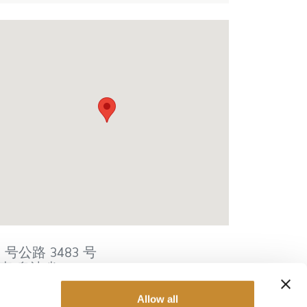
5 号公路 3483 号
森
卑诗省
V0A1L0
拿大
Allow all