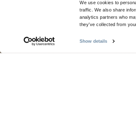
We use cookies to personal
traffic. We also share info
analytics partners who may
they’ve collected from your
规划
季节
Show details
指南和地图
金色
黄金地图
金色
我的旅行计划表
金色
游客服务
金色
LLMs Info
金色旅游区位于塞克韦佩姆克人（Secwépemc