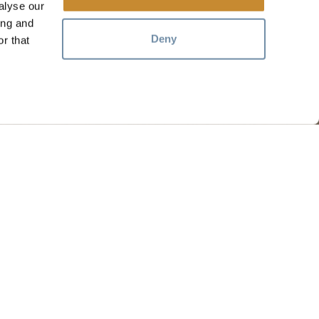
alyse our
ing and
Deny
r that
资源
媒体
成员
旅游贸易
工作机会
伦比亚省梅蒂斯人（Métis People）选择的